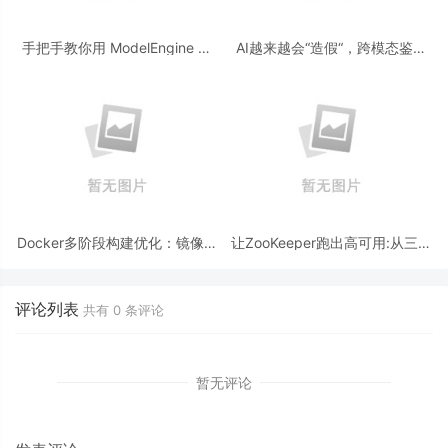
手把手教你用 ModelEngine 打
AI越来越会“造假“，跨模态鉴伪
造“赛博占卜师”：AI 塔罗智能体
为什么正在成为AI时代的新基
(Agent) 开发实战
建？
Docker多阶段构建优化：镜像体
让ZooKeeper跑出高可用:从三节
积从1.2G到80M的瘦身实战
点集群到公网连接测试
评论列表
共有
0
条评论
暂无评论