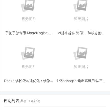
手把手教你用 ModelEngine 打
AI越来越会“造假“，跨模态鉴伪
造“赛博占卜师”：AI 塔罗智能体
为什么正在成为AI时代的新基
(Agent) 开发实战
建？
Docker多阶段构建优化：镜像体
让ZooKeeper跑出高可用:从三节
积从1.2G到80M的瘦身实战
点集群到公网连接测试
评论列表
共有
0
条评论