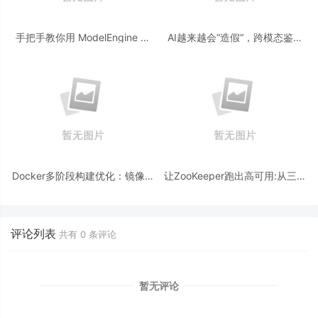
手把手教你用 ModelEngine 打
AI越来越会“造假“，跨模态鉴伪
造“赛博占卜师”：AI 塔罗智能体
为什么正在成为AI时代的新基
(Agent) 开发实战
建？
Docker多阶段构建优化：镜像体
让ZooKeeper跑出高可用:从三节
积从1.2G到80M的瘦身实战
点集群到公网连接测试
评论列表
共有
0
条评论
暂无评论