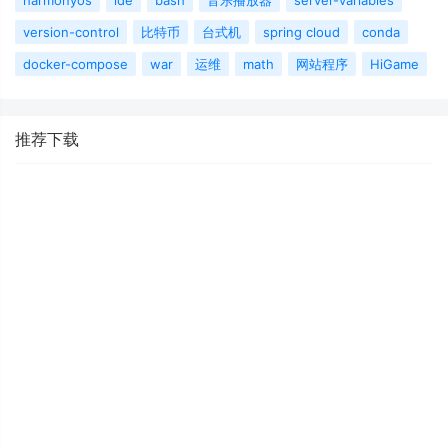
harmonyos
ide
bash
音乐播放器
server-variables
version-control
比特币
台式机
spring cloud
conda
docker-compose
war
运维
math
网站程序
HiGame
推荐下载