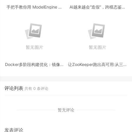
手把手教你用 ModelEngine 打
AI越来越会“造假“，跨模态鉴伪
造“赛博占卜师”：AI 塔罗智能体
为什么正在成为AI时代的新基
(Agent) 开发实战
建？
Docker多阶段构建优化：镜像体
让ZooKeeper跑出高可用:从三节
积从1.2G到80M的瘦身实战
点集群到公网连接测试
评论列表
共有
0
条评论
暂无评论
发表评论