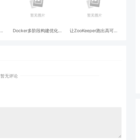
跨模
Docker多阶段构建优化：
让ZooKeeper跑出高可用:
AI
镜像体积从1.2G到80M的
从三节点集群到公网连接
瘦身实战
测试
暂无评论