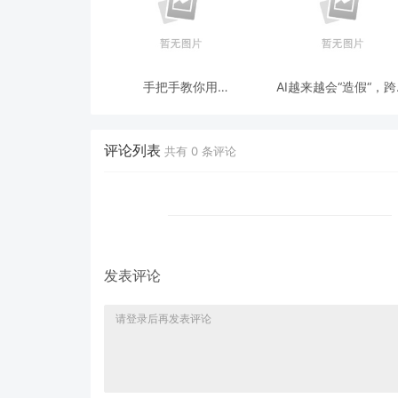
手把手教你用
AI越来越会“造假“，
ModelEngine 打造“赛博
态鉴伪为什么正在成为
占卜师”：AI 塔罗智能体
时代的新基建？
(Agent) 开发实战
评论列表
共有
0
条评论
发表评论