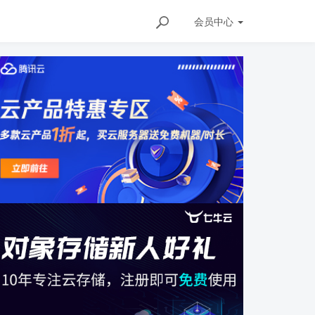
会员
中心
ils/145742576