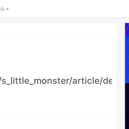
中心
/s_little_monster/article/deta