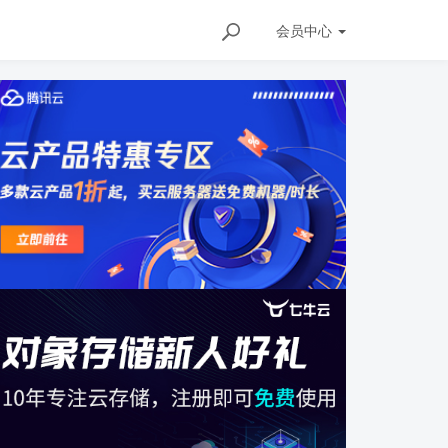
会员
中心
ils/147852008