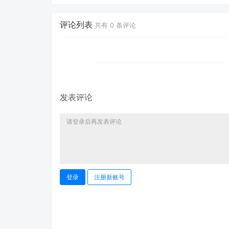
占卜师”：AI 塔罗智能体
时代的新基建？
(Agent) 开发实战
评论列表
共有
0
条评论
发表评论
登录
注册新账号