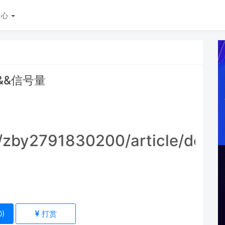
中心
&&信号量
t/zby2791830200/article/deta
0
)
打赏