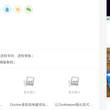
、进程等待、进程替换）
保姆版教程）
跨模
Docker多阶段构建优化：
让ZooKeeper跑出高可用:
AI
镜像体积从1.2G到80M的
从三节点集群到公网连接