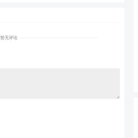
瘦身实战
测试
暂无评论