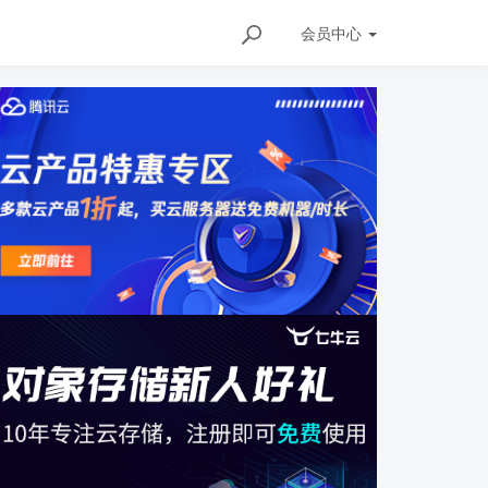
会员
中心
ils/147366907