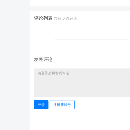
ModelEngine 打造“赛博
态鉴伪为什么正在成为
占卜师”：AI 塔罗智能体
时代的新基建？
(Agent) 开发实战
评论列表
共有
0
条评论
发表评论
登录
注册新账号