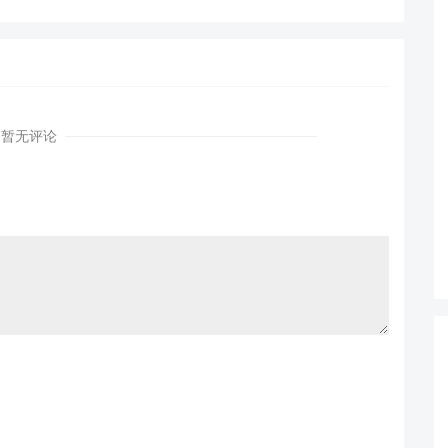
AI
镜像体积从1.2G到80M的
从三节点集群到公网连接
瘦身实战
测试
暂无评论