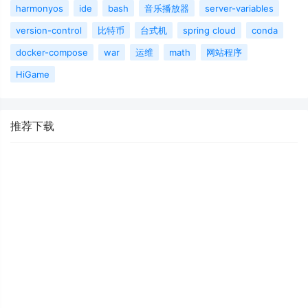
harmonyos
ide
bash
音乐播放器
server-variables
version-control
比特币
台式机
spring cloud
conda
docker-compose
war
运维
math
网站程序
HiGame
推荐下载