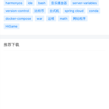
harmonyos
ide
bash
音乐播放器
server-variables
version-control
比特币
台式机
spring cloud
conda
docker-compose
war
运维
math
网站程序
HiGame
推荐下载