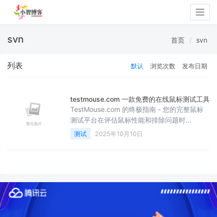
Togg
navig
svn
首页
svn
列表
默认
浏览次数
发布日期
testmouse.com 一款免费的在线鼠标测试工具
TestMouse.com 的终极指南 - 您的完整鼠标
测试平台在评估鼠标性能和排除问题时
&#xff0c;拥有可靠的测试工具对游戏玩家、专
测试
2025年10月10日
业人士和日常计算机用户至关重要。
TestMouse.com 已成为全面鼠标测试的首选
在线目的地&#xff0c;提供一整套诊断工具
&#xff0c;帮助用户优化硬件性能并解决常见问
题。开始使用使用 TestMouse.com 不需要注
册 - 只需导航到 testmo