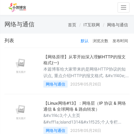
Togg
navig
网络与通信
首页
IT互联网
网络与通信
列表
默认
浏览次数
发布时间
【网络原理】从零开始深入理解HTTP的报文
格式(一)
本篇博客给大家带来的是网络HTTP协议的知
识点, 重点介绍HTTP的报文格式. &#x1f40e;文
章专栏: JavaEE初阶 &#x1f680;若有问题 评论
网络与通信
2025年05月26日
区见 ❤ 欢迎大家点赞 评论 收藏 分享 如果你
不知道分享给谁,那就分享给薯条. 你们的支持
是我不断创作的动力 . 王子,公主请阅
【Linux网络#13】：网络层（IP 协议 & 网络
&#x1f680; 要开心 要快乐 顺便进步 1. 什么是
通信 & 全球网络 & 路由转发）
HTT
&#x1f4c3;个人主页
&#xff1a;island1314&#x1f525;个人专栏
&#xff1a;Linux—登神长阶⛺️ 欢迎关注
网络与通信
2025年05月26日