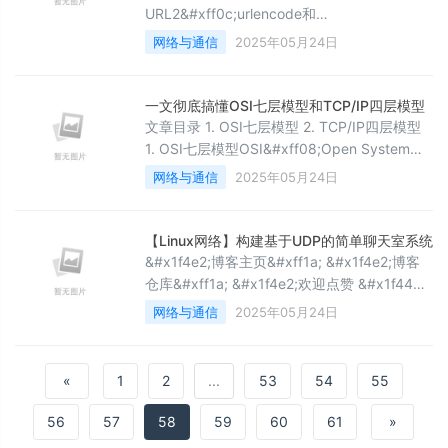
URL2&#xff0c;urlencode和
urldecode3&#xff0c;HTTP协议请求与响应格
网络与通信
2025年05月24日
式 二&#xff0c;myhttp服务器端代码的编写
HTTP请求报文示例HTTP应答报文示例代码编
写 网络通信模块 处理请求和发送应答模块结果
一文彻底搞懂OSI七层模型和TCP/IP四层模型
展示完整代码main.cc 文件http.hpp文件
文章目录 1. OSI七层模型 2. TCP/IP四层模型
makefile相关测试网页(html形式
1. OSI七层模型OSI&#xff08;Open System
Interconnect&#xff09;七层模型是一种将计算
网络与通信
2025年05月24日
机网络通信协议划分为七个不同层次的标准化
框架。每一层都负责不同的功能&#xff0c;从物
理连接到应用程序的处理。这种模型有助于不
【Linux网络】构建基于UDP的简单聊天室系统
同的系统之间进行通信时&#xff0c;更好地理解
&#x1f4e2;博客主页&#xff1a; &#x1f4e2;博客
和管理网络通信的过程
仓库&#xff1a; &#x1f4e2;欢迎点赞 &#x1f44d;
收藏 ⭐留言 &#x1f4dd; 如有错误敬请指正
网络与通信
2025年05月24日
&#xff01; &#
«
1
2
...
53
54
55
56
57
58
59
60
61
»