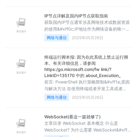
&#xff1a;&#x1f44d;点赞 &#x1f442;&#x1f3fd;
留言 &#x1f60d;收藏 &#x1f49e; &#x1f49e;
&#x1f49e; 最后的最后&#xff0c;这里送大家一
IP节点详解及国内IP节点获取指南
句话&#xff0c;希望大家于2025年一起奋斗
获取国内IP节点通常涉及网络技术或数据资源
&#xff
的使用&#xff0c;IP地址作为网络设备的唯一标
识&#xff0c;对于网络连接和通信至关重要。详
网络与通信
2025年05月26日
细介绍几种修改网络IP地址的常用方法
&#xff0c;无论是对于家庭用户还是企业用户
&#xff0c;希望能找到适合自己的解决方案。以
终端运行脚本报: 因为在此系统上禁止运行脚
下是方法详解&#xff1a;一、国内IP节点的定义
本。有关详细信息，请参阅
IP节点&#xff1a;指具有国内地理位置的服务器
https:/go.microsoft.com/fw link/?
LinkID=135170 中的 about_Execution_
或网络设备的IP地址&#xff
前言: PowerShell 执行策略限制&#xff1a;原因
与解决方法 在使用终端或者开发工具或者
PowerShell 运行脚本时&#xff0c;你可能会遇到
网络与通信
2025年05月26日
类似这样的错误信息&#xff1a; 因为在此系统上
禁止运行脚本。有关详细信息&#xff0c;请参阅
https:/go.microsoft.com/fwlink/?
WebSocket(看这一篇就够了)
LinkID&#61;135170 中的 about_Executi
文章目录 WebSocket 基本概念 什么是
WebSocket? 为什么需要 WebSocket&#xff1f;
与 HTTP 协议的区别 WebSocket协议的原理