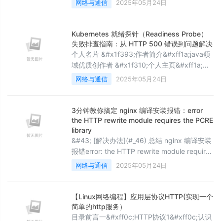
网络与通信
2025年05月24日
WebSocket工作流程 WebSocket 数据帧结构
和控制帧结构。 JavaScript 中 WebSocket 对
象的属性和方法&#xff0c;以及如何创建和连接
Kubernetes 就绪探针（Readiness Probe）
WebSocket。 webSocket
失败排查指南：从 HTTP 500 错误到问题解决
个人名片 &#x1f393;作者简介&#xff1a;java领
域优质创作者 &#x1f310;个人主页&#xff1a;码
农阿豪 &#x1f4de;工作室&#xff1a;新空间代码
网络与通信
2025年05月24日
工作室&#xff08;提供各种软件服务) &#x1f48c;
个人邮箱&#xff1a;
[2435024119&#64;qq.com] &#x1f4f1;个人
3分钟教你搞定 nginx 编译安装报错：error
微信&#xff1a;15279484656 &#x1f310
the HTTP rewrite module requires the PCRE
library
&#43; [解决办法](#_46) 总结 nginx 编译安装
报错error: the HTTP rewrite module requires
the PCRE library. 前言 今天小编在给大家分享
网络与通信
2025年05月24日
如何编译安装nginx 。编译安装其实不难
&#xff0c;我们只需知道去哪里下载安装包。然
后解压安装包&#xff0c;进行编译 源码安装 ”三
【Linux网络编程】应用层协议HTTP(实现一个
把斧“。 .configure -
简单的http服务）
目录前言一&#xff0c;HTTP协议1&#xff0c;认识