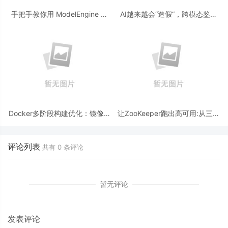
手把手教你用 ModelEngine 打
AI越来越会“造假“，跨模态鉴伪
造“赛博占卜师”：AI 塔罗智能体
为什么正在成为AI时代的新基
(Agent) 开发实战
建？
Docker多阶段构建优化：镜像体
让ZooKeeper跑出高可用:从三节
积从1.2G到80M的瘦身实战
点集群到公网连接测试
评论列表
共有
0
条评论
暂无评论
发表评论