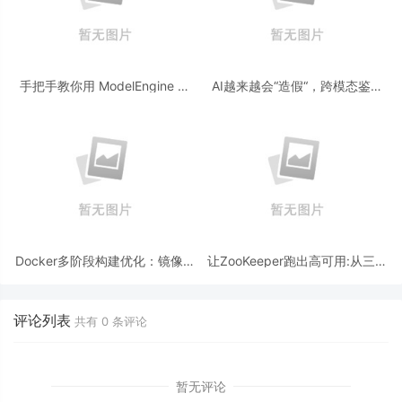
手把手教你用 ModelEngine 打
AI越来越会“造假“，跨模态鉴伪
造“赛博占卜师”：AI 塔罗智能体
为什么正在成为AI时代的新基
(Agent) 开发实战
建？
Docker多阶段构建优化：镜像体
让ZooKeeper跑出高可用:从三节
积从1.2G到80M的瘦身实战
点集群到公网连接测试
评论列表
共有
0
条评论
暂无评论