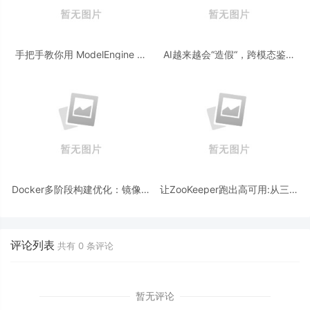
手把手教你用 ModelEngine 打
AI越来越会“造假“，跨模态鉴伪
造“赛博占卜师”：AI 塔罗智能体
为什么正在成为AI时代的新基
(Agent) 开发实战
建？
Docker多阶段构建优化：镜像体
让ZooKeeper跑出高可用:从三节
积从1.2G到80M的瘦身实战
点集群到公网连接测试
评论列表
共有
0
条评论
暂无评论