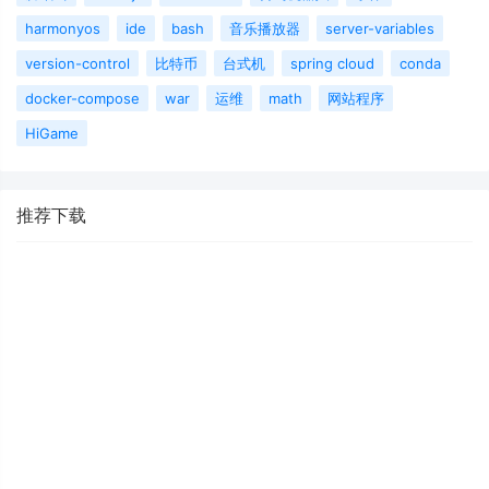
harmonyos
ide
bash
音乐播放器
server-variables
version-control
比特币
台式机
spring cloud
conda
docker-compose
war
运维
math
网站程序
HiGame
推荐下载