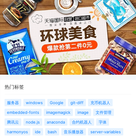
热门标签
服务器
windows
Google
git-diff
充币机器人
embedded-fonts
imagemagick
image
文件管理
腾讯云
node.js
anaconda
合约机器人
字体
harmonyos
ide
bash
音乐播放器
server-variables