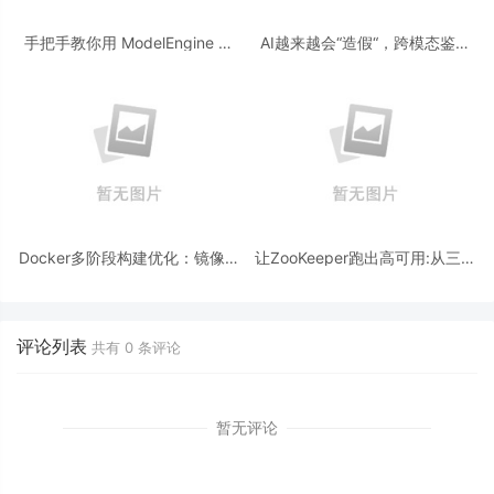
手把手教你用 ModelEngine 打
AI越来越会“造假“，跨模态鉴伪
造“赛博占卜师”：AI 塔罗智能体
为什么正在成为AI时代的新基
(Agent) 开发实战
建？
Docker多阶段构建优化：镜像体
让ZooKeeper跑出高可用:从三节
积从1.2G到80M的瘦身实战
点集群到公网连接测试
评论列表
共有
0
条评论
暂无评论