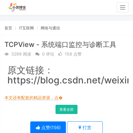
Togg
navig
首页
IT互联网
网络与通信
TCPView - 系统端口监控与诊断工具
3299 阅读
0 评论
156 点赞
原文链接：
https://blog.csdn.net/weixi
本文还有配套的精品资源，点�
查看全部
点赞(
156
)
打赏