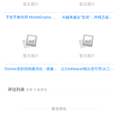
手把手教你用 ModelEngine 打
AI越来越会“造假“，跨模态鉴伪
造“赛博占卜师”：AI 塔罗智能体
为什么正在成为AI时代的新基
(Agent) 开发实战
建？
Docker多阶段构建优化：镜像体
让ZooKeeper跑出高可用:从三节
积从1.2G到80M的瘦身实战
点集群到公网连接测试
评论列表
共有
0
条评论
暂无评论