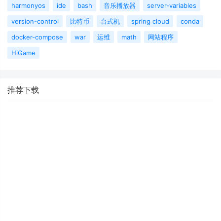
harmonyos
ide
bash
音乐播放器
server-variables
version-control
比特币
台式机
spring cloud
conda
docker-compose
war
运维
math
网站程序
HiGame
推荐下载