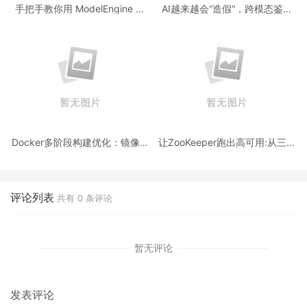
手把手教你用 ModelEngine 打
AI越来越会“造假“，跨模态鉴伪
造“赛博占卜师”：AI 塔罗智能体
为什么正在成为AI时代的新基
(Agent) 开发实战
建？
Docker多阶段构建优化：镜像体
让ZooKeeper跑出高可用:从三节
积从1.2G到80M的瘦身实战
点集群到公网连接测试
评论列表
共有
0
条评论
暂无评论
发表评论