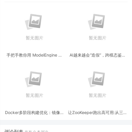
手把手教你用 ModelEngine 打
AI越来越会“造假“，跨模态鉴伪
造“赛博占卜师”：AI 塔罗智能体
为什么正在成为AI时代的新基
(Agent) 开发实战
建？
Docker多阶段构建优化：镜像体
让ZooKeeper跑出高可用:从三节
积从1.2G到80M的瘦身实战
点集群到公网连接测试
评论列表