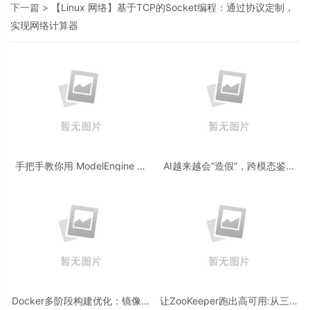
下一篇 >
【Linux 网络】基于TCP的Socket编程：通过协议定制，
实现网络计算器
手把手教你用 ModelEngine 打
AI越来越会“造假“，跨模态鉴伪
造“赛博占卜师”：AI 塔罗智能体
为什么正在成为AI时代的新基
(Agent) 开发实战
建？
Docker多阶段构建优化：镜像体
让ZooKeeper跑出高可用:从三节