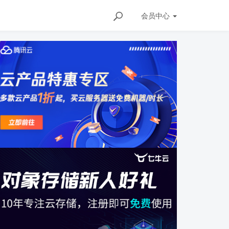
会员
中心
ils/143160135