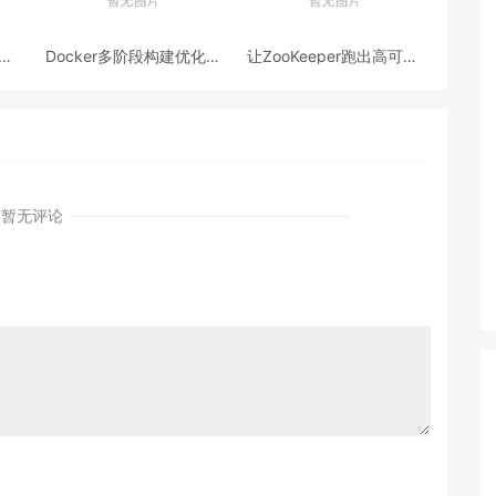
跨模
Docker多阶段构建优化：
让ZooKeeper跑出高可用:
AI
镜像体积从1.2G到80M的
从三节点集群到公网连接
瘦身实战
测试
暂无评论