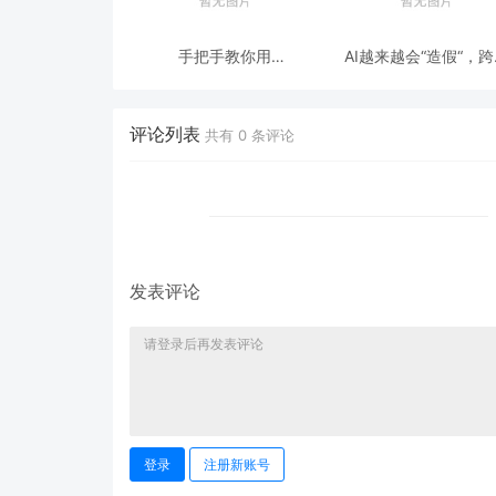
手把手教你用
AI越来越会“造假“，
ModelEngine 打造“赛博
态鉴伪为什么正在成为
占卜师”：AI 塔罗智能体
时代的新基建？
(Agent) 开发实战
评论列表
共有
0
条评论
发表评论
登录
注册新账号