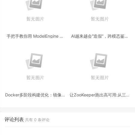
手把手教你用 ModelEngine 打
AI越来越会“造假“，跨模态鉴伪
造“赛博占卜师”：AI 塔罗智能体
为什么正在成为AI时代的新基
(Agent) 开发实战
建？
Docker多阶段构建优化：镜像体
让ZooKeeper跑出高可用:从三节
积从1.2G到80M的瘦身实战
点集群到公网连接测试
评论列表
共有
0
条评论