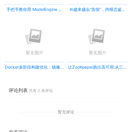
手把手教你用 ModelEngine 打
AI越来越会“造假“，跨模态鉴伪
造“赛博占卜师”：AI 塔罗智能体
为什么正在成为AI时代的新基
(Agent) 开发实战
建？
Docker多阶段构建优化：镜像体
让ZooKeeper跑出高可用:从三节
积从1.2G到80M的瘦身实战
点集群到公网连接测试
评论列表
共有
0
条评论
暂无评论
发表评论