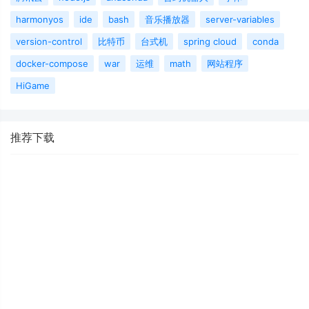
harmonyos
ide
bash
音乐播放器
server-variables
version-control
比特币
台式机
spring cloud
conda
docker-compose
war
运维
math
网站程序
HiGame
推荐下载