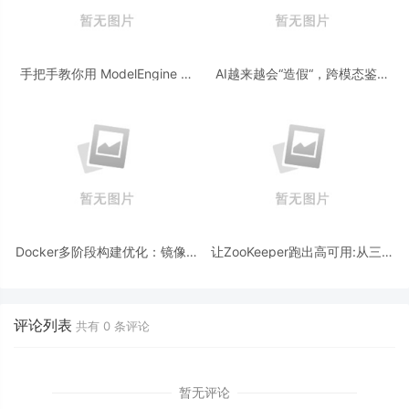
手把手教你用 ModelEngine 打
AI越来越会“造假“，跨模态鉴伪
造“赛博占卜师”：AI 塔罗智能体
为什么正在成为AI时代的新基
(Agent) 开发实战
建？
Docker多阶段构建优化：镜像体
让ZooKeeper跑出高可用:从三节
积从1.2G到80M的瘦身实战
点集群到公网连接测试
评论列表
共有
0
条评论
暂无评论