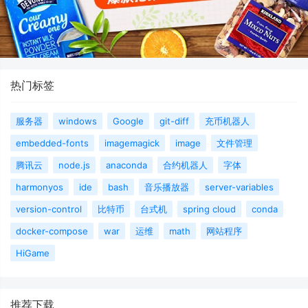
热门标签
服务器
windows
Google
git-diff
充币机器人
embedded-fonts
imagemagick
image
文件管理
腾讯云
node.js
anaconda
合约机器人
字体
harmonyos
ide
bash
音乐播放器
server-variables
version-control
比特币
台式机
spring cloud
conda
docker-compose
war
运维
math
网站程序
HiGame
推荐下载