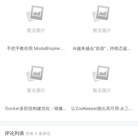
手把手教你用 ModelEngine 打
AI越来越会“造假“，跨模态鉴伪
造“赛博占卜师”：AI 塔罗智能体
为什么正在成为AI时代的新基
(Agent) 开发实战
建？
Docker多阶段构建优化：镜像体
让ZooKeeper跑出高可用:从三节
积从1.2G到80M的瘦身实战
点集群到公网连接测试
评论列表
共有
0
条评论