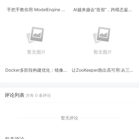
手把手教你用 ModelEngine 打
AI越来越会“造假“，跨模态鉴伪
造“赛博占卜师”：AI 塔罗智能体
为什么正在成为AI时代的新基
(Agent) 开发实战
建？
Docker多阶段构建优化：镜像体
让ZooKeeper跑出高可用:从三节
积从1.2G到80M的瘦身实战
点集群到公网连接测试
评论列表
共有
0
条评论
暂无评论
发表评论