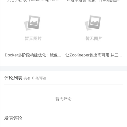
造“赛博占卜师”：AI 塔罗智能体
为什么正在成为AI时代的新基
(Agent) 开发实战
建？
Docker多阶段构建优化：镜像体
让ZooKeeper跑出高可用:从三节
积从1.2G到80M的瘦身实战
点集群到公网连接测试
评论列表
共有
0
条评论
暂无评论
发表评论