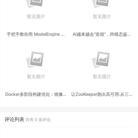
手把手教你用 ModelEngine 打
AI越来越会“造假“，跨模态鉴伪
造“赛博占卜师”：AI 塔罗智能体
为什么正在成为AI时代的新基
(Agent) 开发实战
建？
Docker多阶段构建优化：镜像体
让ZooKeeper跑出高可用:从三节
积从1.2G到80M的瘦身实战
点集群到公网连接测试
评论列表
共有
0
条评论