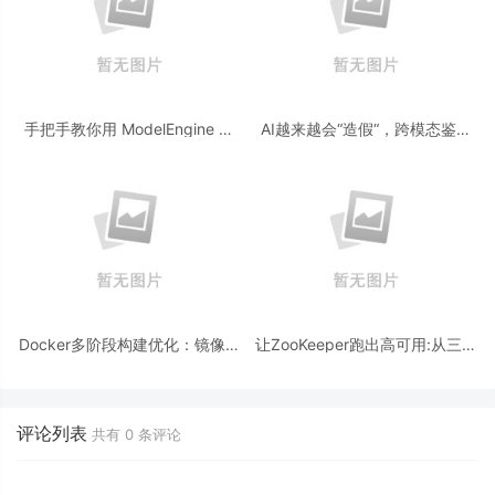
手把手教你用 ModelEngine 打
AI越来越会“造假“，跨模态鉴伪
造“赛博占卜师”：AI 塔罗智能体
为什么正在成为AI时代的新基
(Agent) 开发实战
建？
Docker多阶段构建优化：镜像体
让ZooKeeper跑出高可用:从三节
积从1.2G到80M的瘦身实战
点集群到公网连接测试
评论列表
共有
0
条评论