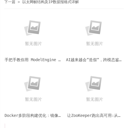
下一篇 >
以太网帧结构及IP数据报格式详解
手把手教你用 ModelEngine 打
AI越来越会“造假“，跨模态鉴伪
造“赛博占卜师”：AI 塔罗智能
为什么正在成为AI时代的新基
体 (Agent) 开发实战
建？
Docker多阶段构建优化：镜像体
让ZooKeeper跑出高可用:从三
积从1.2G到80M的瘦身实战
节点集群到公网连接测试