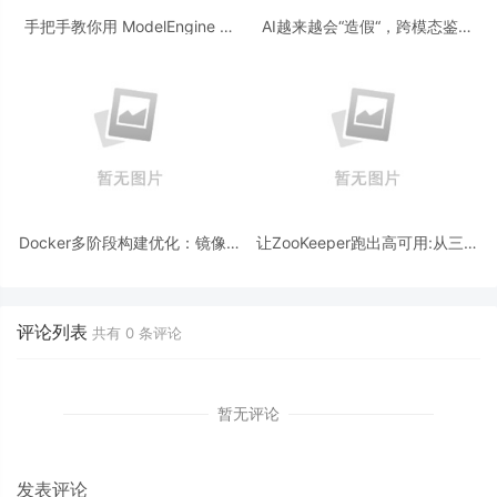
手把手教你用 ModelEngine 打
AI越来越会“造假“，跨模态鉴伪
造“赛博占卜师”：AI 塔罗智能体
为什么正在成为AI时代的新基
(Agent) 开发实战
建？
Docker多阶段构建优化：镜像体
让ZooKeeper跑出高可用:从三节
积从1.2G到80M的瘦身实战
点集群到公网连接测试
评论列表
共有
0
条评论
暂无评论
发表评论