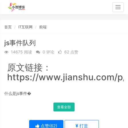
Togg
navig
首页
IT互联网
前端
js事件队列
14675 阅读
0 评论
62 点赞
原文链接：
https://www.jianshu.com/p
什么是js事件�
查看全部
点赞(
62
)
打赏