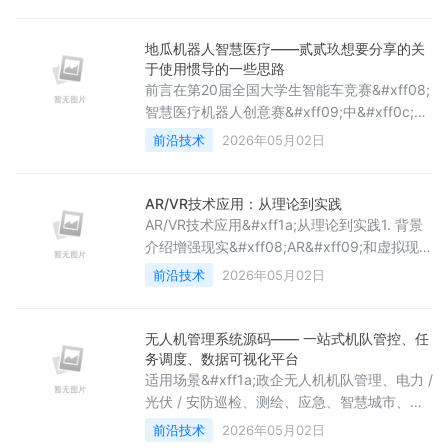
询工具&#xff08;https://console-
preview.neo4j.io/tools/query&#xff09;的模块
功能。一、Neo4j 核心知识铺垫在使用工具前
地瓜机器人智慧医疗——贰贰玖想要分享的关
&#xff
于使用惯导的一些思路
前言在第20届全国大学生智能车竞赛&#xff08;
智慧医疗机器人创意赛&#xff09;中&#xff0c;我
们贰贰玖拿下国一。在这里&#xff0c;作为队长
前沿技术
2026年05月02日
兼技术主力兼机师兼……我想分享一下在备赛
过程中的一些思路。当然&#xff0c;为了不把比
赛搞成全都是20s以内&#xff0c;竞争激烈到前
AR/VR技术应用：从理论到实践
后几名差0.几秒&#xff0c;我不会开源我们的惯
AR/VR技术应用&#xff1a;从理论到实践1. 背景
导和避障思路&#xff08;实在太简单&#xff0c;太
介绍增强现实&#xff08;AR&#xff09;和虚拟现实
容
&#xff08;VR&#xff09;技术是近年来发展迅速的
前沿技术
2026年05月02日
新兴技术&#xff0c;它们通过创建沉浸式的数字
体验&#xff0c;改变了人们与数字世界的交互方
式。AR技术将数字信息叠加到现实世界中
无人机管理系统源码—— 一站式机队管控、任
&#xff0c;而VR技术则创建完全虚拟的环境。本
务调度、数据可视化平台
文将深入探讨AR/VR技术的核心概念、技术实
适用场景&#xff1a;政企无人机机队管理、电力 /
光伏 / 安防巡检、测绘、应急、智慧城市、低
空监管技术栈&#xff1a;Java / SpringBoot /
前沿技术
2026年05月02日
Vue / MySQL / Redis / GIS / 大疆 Cloud API