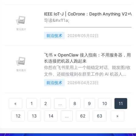
/ 消息推送一、项目背景随着低空经济快速发
展&#xff0c;企业、单位、应急部门无人机数量
IEEE IoT-J | CoDrone：Depth Anyth
快速增长&#xff0c;普遍面临&#xff1a; 多品牌无
导读&#xff1a;
人机
—————————————————————
无人机自主导航面临一个两难困境&#xff1a;板载浅
前沿技术
2026年05月02日
易碰撞&#xff1b;将计算卸载到边缘服务器又受网络波动
虽然具备语义理解能力&#xff0c;但推理延迟通常超过2
飞书 × OpenClaw 接入指南：不用服务器，用
长连接把机器人跑起来
你想在飞书里用上一个能稳定对话、能发图/收
文件、还能按规则在群里工作的 AI 机器人
&#xff0c;最怕两件事&#xff1a;步骤多、出错后
前沿技术
2026年04月23日
不知道查哪里。这个项目存在的意义&#xff0c;
就是把“飞书接 OpenClaw”这件事&#xff0c;整
理成一套对非技术也友好的配置入口&#xff0c;
«
1
2
...
8
9
10
11
并把官方文档没覆盖到的坑集中写成排查清
单。先说清楚它的角色&#xff1a;OpenClaw 现
12
13
14
...
62
63
»
在已经内置官