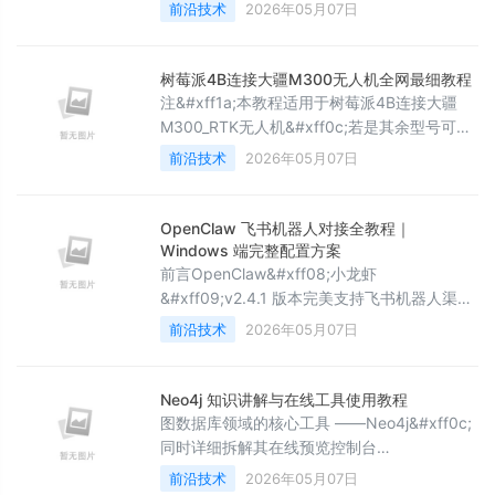
大
并同步到本地数据库是核心挑战。本文将解析
前沿技术
2026年05月07日
我从传统的 Web3j 轮询方案 转向 The Graph
&#43; RabbitMQ &#43; WebSocket 异步架
构的演进过程&#xff0c;并详细介绍整套系统的
树莓派4B连接大疆M300无人机全网最细教程
设计架构。一、 技术演进在项目初期&#xff0c;
注&#xff1a;本教程适用于树莓派4B连接大疆
使用 Web3j 生成的 J
M300_RTK无人机&#xff0c;若是其余型号可以
参考本文思路&#xff0c;但是具体细节请前往官
前沿技术
2026年05月07日
方教程或大疆开发者论坛查找&#xff0c;第三方
开发板连接大疆无人机&#xff0c;不同型号之间
会有很多细节差异&#xff0c;请确认自己的型号
OpenClaw 飞书机器人对接全教程｜
然后针对性查找官方教程网址
Windows 端完整配置方案
&#xff1a;Payload SDK (官方的是树莓派4B连
前言OpenClaw&#xff08;小龙虾
接M350&#xf
&#xff09;v2.4.1 版本完美支持飞书机器人渠道
对接。完成各项配置后&#xff0c;用户可直接在
前沿技术
2026年05月07日
飞书会话窗口向机器人发送自然语言指令
&#xff0c;由 OpenClaw 智能拆解任务、调用本
地权限、操控电脑完成自动化操作&#xff0c;轻
Neo4j 知识讲解与在线工具使用教程
松实现通过飞书远程下发各类 AI 执行任务。本
图数据库领域的核心工具 ——Neo4j&#xff0c;
篇教程适配 OpenClaw Windows 客户端
同时详细拆解其在线预览控制台
&#xff0c
&#xff08;#xff09;的使用方法&#xff0c;以及查
前沿技术
2026年05月07日