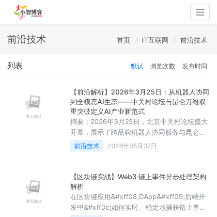
Togg
navig
前沿技术
首页
IT互联网
前沿技术
列表
默认
浏览次数
发布时间
【前沿解析】2026年3月25日：从机器人协同
到全模态AI生态——中关村论坛与昆仑万维双
重突破定义AI产业新范式
摘要：2026年3月25日，北京中关村论坛盛大
开幕，展示了跨品牌机器人协同服务与昆仑万
维三大世界第一梯队模型的突破进展。本文深
前沿技术
2026年05月07日
入解析具身智能机器人“组团上岗”的技术原
理、昆仑万维Matrix-Game 3.0、SkyReels
V4、Mureka V9的全模态能力，以及产业协同
【区块链实战】Web3 链上事件异步处理架构
生态的战略价值，涵盖统一调度系统架构、多
解析
智能体协作机制、代码实现方案与未来发展趋
在区块链应用&#xff08;DApp&#xff09;后端开
势。关键词：具身智能、机器人协同、多模态
发中&#xff0c;如何实时、稳定地捕获链上事件