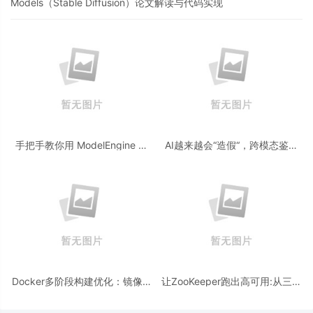
Models（Stable Diffusion）论文解读与代码实现
手把手教你用 ModelEngine 打
AI越来越会“造假“，跨模态鉴伪
造“赛博占卜师”：AI 塔罗智能体
为什么正在成为AI时代的新基
(Agent) 开发实战
建？
Docker多阶段构建优化：镜像体
让ZooKeeper跑出高可用:从三节
积从1.2G到80M的瘦身实战
点集群到公网连接测试