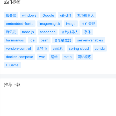
热门标签
服务器
windows
Google
git-diff
充币机器人
embedded-fonts
imagemagick
image
文件管理
腾讯云
node.js
anaconda
合约机器人
字体
harmonyos
ide
bash
音乐播放器
server-variables
version-control
比特币
台式机
spring cloud
conda
docker-compose
war
运维
math
网站程序
HiGame
推荐下载