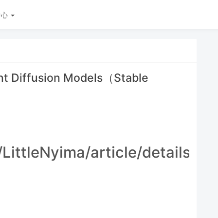
中心
ffusion Models（Stable
/LittleNyima/article/details/