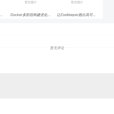
跨模
Docker多阶段构建优化：
让ZooKeeper跑出高可用:
AI
镜像体积从1.2G到80M的
从三节点集群到公网连接
瘦身实战
测试
暂无评论