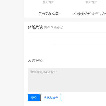
手把手教你用
AI越来越会“造假“，
ModelEngine 打造“赛博
态鉴伪为什么正在成为
占卜师”：AI 塔罗智能体
时代的新基建？
(Agent) 开发实战
评论列表
共有
0
条评论
发表评论
登录
注册新账号