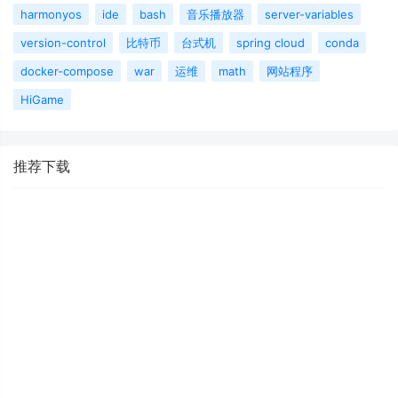
harmonyos
ide
bash
音乐播放器
server-variables
version-control
比特币
台式机
spring cloud
conda
docker-compose
war
运维
math
网站程序
HiGame
推荐下载