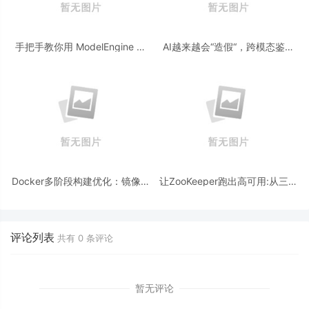
手把手教你用 ModelEngine 打
AI越来越会“造假“，跨模态鉴伪
造“赛博占卜师”：AI 塔罗智能体
为什么正在成为AI时代的新基
(Agent) 开发实战
建？
Docker多阶段构建优化：镜像体
让ZooKeeper跑出高可用:从三节
积从1.2G到80M的瘦身实战
点集群到公网连接测试
评论列表
共有
0
条评论
暂无评论