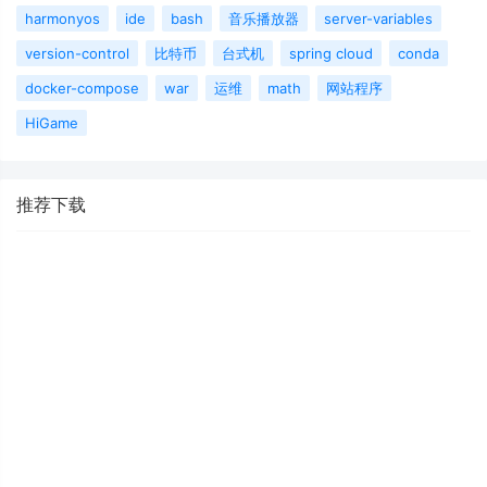
harmonyos
ide
bash
音乐播放器
server-variables
version-control
比特币
台式机
spring cloud
conda
docker-compose
war
运维
math
网站程序
HiGame
推荐下载