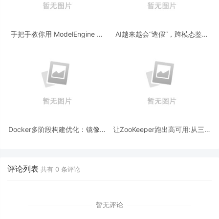
手把手教你用 ModelEngine 打
AI越来越会“造假“，跨模态鉴伪
造“赛博占卜师”：AI 塔罗智能体
为什么正在成为AI时代的新基
(Agent) 开发实战
建？
Docker多阶段构建优化：镜像体
让ZooKeeper跑出高可用:从三节
积从1.2G到80M的瘦身实战
点集群到公网连接测试
评论列表
共有
0
条评论
暂无评论