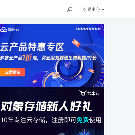
会员
中心
ils/162313333