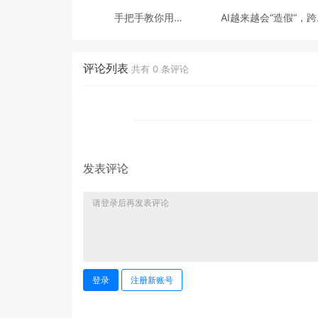
手把手教你用
AI越来越会“造假“，
ModelEngine 打造“赛博
态鉴伪为什么正在成为
占卜师”：AI 塔罗智能体
时代的新基建？
(Agent) 开发实战
评论列表
共有
0
条评论
发表评论
登录
注册新账号