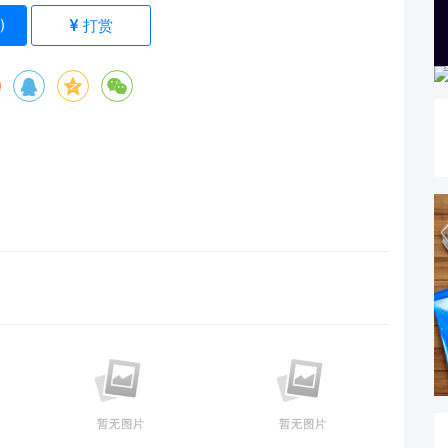
)
打赏
）