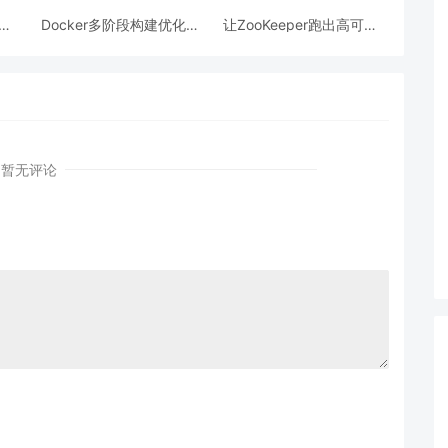
跨模
Docker多阶段构建优化：
让ZooKeeper跑出高可用:
AI
镜像体积从1.2G到80M的
从三节点集群到公网连接
瘦身实战
测试
暂无评论