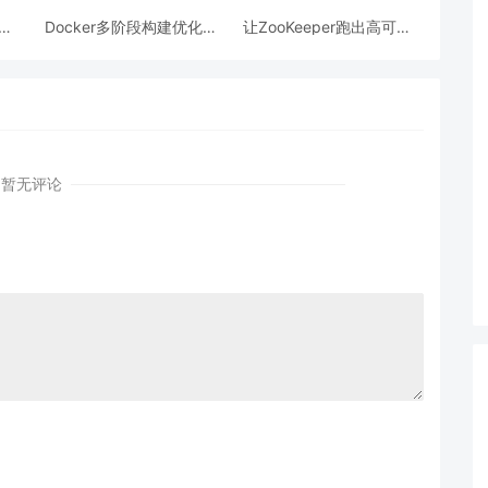
跨模
Docker多阶段构建优化：
让ZooKeeper跑出高可用:
AI
镜像体积从1.2G到80M的
从三节点集群到公网连接
瘦身实战
测试
暂无评论