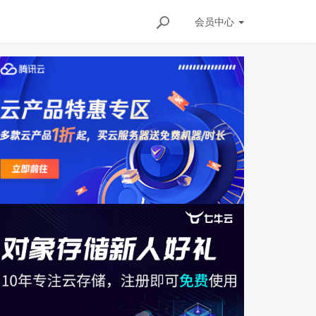
会员
中心
ils/156771745