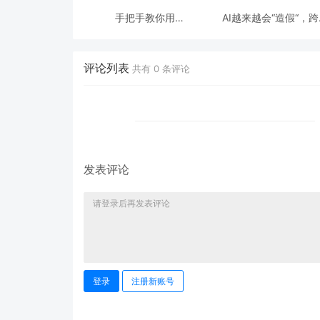
手把手教你用
AI越来越会“造假“，
ModelEngine 打造“赛博
态鉴伪为什么正在成为
占卜师”：AI 塔罗智能体
时代的新基建？
(Agent) 开发实战
评论列表
共有
0
条评论
发表评论
登录
注册新账号