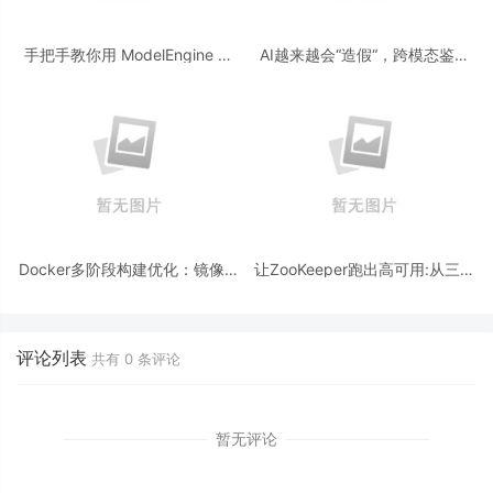
手把手教你用 ModelEngine 打
AI越来越会“造假“，跨模态鉴伪
造“赛博占卜师”：AI 塔罗智能体
为什么正在成为AI时代的新基
(Agent) 开发实战
建？
Docker多阶段构建优化：镜像体
让ZooKeeper跑出高可用:从三节
积从1.2G到80M的瘦身实战
点集群到公网连接测试
评论列表
共有
0
条评论
暂无评论