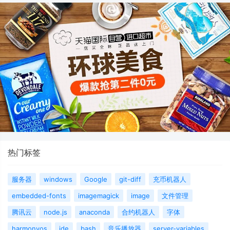
热门标签
服务器
windows
Google
git-diff
充币机器人
embedded-fonts
imagemagick
image
文件管理
腾讯云
node.js
anaconda
合约机器人
字体
harmonyos
ide
bash
音乐播放器
server-variables