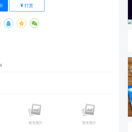
6
)
打赏
l