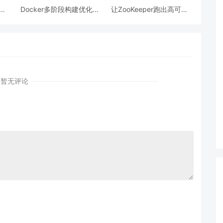
跨模
Docker多阶段构建优化：
让ZooKeeper跑出高可用:
AI
镜像体积从1.2G到80M的
从三节点集群到公网连接
瘦身实战
测试
暂无评论