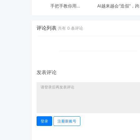
手把手教你用
AI越来越会“造假“，
ModelEngine 打造“赛博
态鉴伪为什么正在成为
占卜师”：AI 塔罗智能体
时代的新基建？
(Agent) 开发实战
评论列表
共有
0
条评论
发表评论
登录
注册新账号