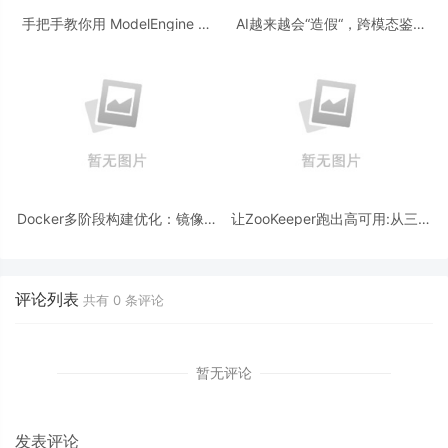
手把手教你用 ModelEngine 打
AI越来越会“造假“，跨模态鉴伪
造“赛博占卜师”：AI 塔罗智能体
为什么正在成为AI时代的新基
(Agent) 开发实战
建？
Docker多阶段构建优化：镜像体
让ZooKeeper跑出高可用:从三节
积从1.2G到80M的瘦身实战
点集群到公网连接测试
评论列表
共有
0
条评论
暂无评论
发表评论