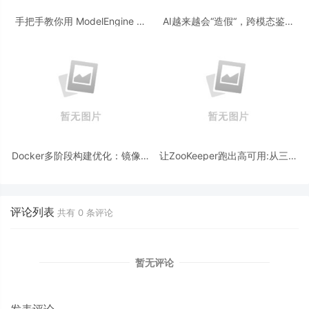
手把手教你用 ModelEngine 打
AI越来越会“造假“，跨模态鉴伪
造“赛博占卜师”：AI 塔罗智能体
为什么正在成为AI时代的新基
(Agent) 开发实战
建？
Docker多阶段构建优化：镜像体
让ZooKeeper跑出高可用:从三节
积从1.2G到80M的瘦身实战
点集群到公网连接测试
评论列表
共有
0
条评论
暂无评论