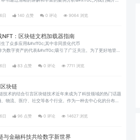
f0c;揭示了其背后的技术原理和实际应用。书中不仅回顾了比特币
还探讨了区块链在现代经济中的作用&#xff0c;以及智能合约和去中
16日
140 点赞
0
评论
9064 浏览
 区块链技
n加载NFT：区块链文档加载器指南
了众多应用&#xff0c;其中非同质化代币
ff09;作为数字资产的代表&#xff0c;吸引了广泛关注。为了更好地管理
c;Langchain推出了一个文档加载器&#xff0c;用于加载NFT文
如何使用Langchain的区块链文档加载器从不同网络上加载
16日
83 点赞
0
评论
7711 浏览
angchai
言的区块链
语言与区块链技术的结合引言区块链技术近年来成为了科技领域的热门话题
用于金融、物流、医疗、社交等各个行业。作为一种去中心化的分布式
;区块链以其安全性、透明性和不可篡改性吸引了众多开发者和企业的
多区块链平台主要采用C&#43;&#43;、Java、Python等编程语
16日
96 点赞
0
评论
14627 浏览
而较少有人关注
链与金融科技共绘数字新世界