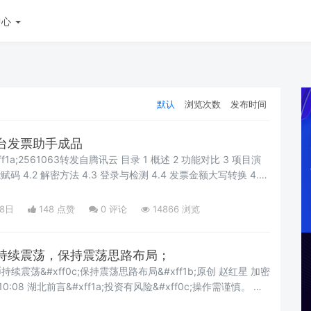
中心
默认
浏览次数
发布时间
台发票助手成品
3转发自腾讯云 目录 1 概述 2 功能对比 3 项目演
检查登录是否失效 4.6 验证码识别 5 演示效果 6
18日
148 点赞
0
评论
14866 浏览
持续震荡，保持震荡思路布局；
币持续震荡&#xff0c;保持震荡思路布局&#xff1b;原创 赵红星 加密
10:08 湖北前言&#xff1a;投资有风险&#xff0c;操作需谨慎。 文
;会出现延迟发文情况&#xff0c;文章仅供参考&#xff0c;欢迎阅览