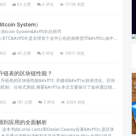
&#xff1a;北京时间5月30日10:02市场资讯1、特
16日
63 点赞
0
评论
11738 浏览
oin System）
tcoin System&#xff09;比特币
#xff0c;BTC&#xff09;是全球首个去中心化的加密货币&#xff0c;由中本
Nakamoto&#xff09;于 2008 年提出&#xff0c;并于 2009 年正式上
P 网络、工作量证明&#xff08;PoW&#xf
16日
40 点赞
0
评论
10511 浏览
升链表的区块链性能？
性能&#xff1f; 关键词&#xff1a;链表优化、区块
xff1a;本文主要探讨了如何通过链表
。首先介绍了链表和区块链的基本概念&#xff0c;以及进行链表
的重要性。接着详细阐述了链表和区块链的核心概念及它们之间
16日
181 点赞
0
评论
3354 浏览
了多种链表优
源到应用的全面解析
本书通过清晰的讲解和丰富的案例分析&#xff0c;为我们揭开区