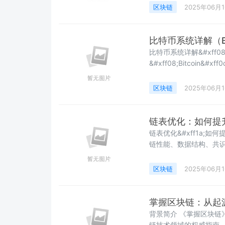
&#xff01; 本文撰写时间
区块链
2025年06月
比特币系统详解（Bitc
比特币系统详解&#xff08;Bi
&#xff08;Bitcoin&
聪&#xff08;Satoshi 
线。比特币基于区块链、P2
区块链
2025年06月
链表优化：如何提
链表优化&#xff1a;如何提升链表的区块链
链性能、数据结构、共识机制、分布式系统 摘要&#
优化来提升区块链的性能
优化对区块链性能提升
区块链
2025年06月
的联系&#xff0c;分析
掌握区块链：从起
背景简介 《掌握区块链》这本书由Lorne Lantz和Daniel Cawrey合著&#xff0c;是区块
链技术领域的权威指南。