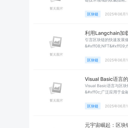
块链的神秘面纱&#xf
的发展历程&#xff0c;
区块链
2025年06月
心化应用的潜力。
利用Langchai
引言区块链的快速发展催生
&#xff08;NFT&#x
和分析这些NFT&#xff0
档。本篇文章将详细介绍
区块链
2025年06月
NFT。 主要内容 1. 概述L
Visual Basic语
Visual Basic
&#xff0c;广泛应
账本技术&#xff0c
关注。然而&#xff0c;许
区块链
2025年06月
言进行开发&#xff0c;
元宇宙崛起：区块