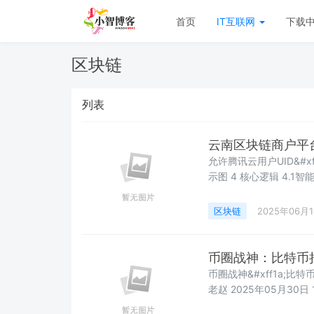
首页
IT互联网
下载
区块链
列表
云南区块链商户平
允许腾讯云用户UID&#xff1a;256106
示图 4 核心逻辑 4.1智能赋码 4.2 解密方法 4.3 登录与检测 4.4 发票金额大写转换 4.5
区块链
2025年06月
币圈战神：比特币
币圈战神&#xff1a;比特
老赵 2025年05月30日 
章审核需要时间&#xff0c