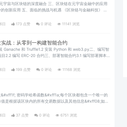
的创新应用 五、面临的挑战与机遇 《区块链与金融科技》 亮
数字时代的新宠。在这个虚拟与现实交织的世界里&#xff0c;区块链
16日
173 点赞
0
评论
11141 浏览
来越重要
链开发实战：从零到一构建智能合约
anache 和 Truffle1.2 安装 Python 和 web3.py二、编写智
le 项目2.2 编写 ERC-20 合约三、部署智能合约3.1 编写部署脚本
3 部署合约四、使用 Python 与智能合约交互4.1 编写 Python 脚本
快速发展&#xff0c;智能合约作
16日
199 点赞
0
评论
11168 浏览
a;每个区块都包含一个唯一的
个哈希值是根据该区块内的所有交易数据以及其他信息&#xff08;如前
f09;计算出来的。如果区块内的任何信息被更改&#xff0c;即使只
区块的哈希值也会完全改变。这将影响到后续的所有区块&#xff0c;
16日
37 点赞
0
评论
6751 浏览
用前一个