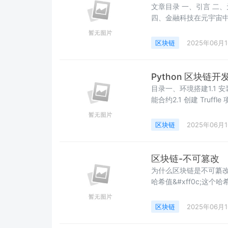
文章目录 一、引言 二、元宇宙与区块链的深度融合 三、区块链在元宇宙金融中的应用
四、金融科技在元宇宙中
点 内容简介 获取方式 一、引言随着科技的飞速发展&#xff0c;元宇宙概念逐渐走进人们
的视野&#xff0c;成为
区块链
2025年06月
与金融科技正扮演着越
Python 区块
目录一、环境搭建1.1 安装 G
能合约2.1 创建 Truff
3.2 配置 Truffle3.
五、总结随着区块链技术的
区块链
2025年06月
区块链-不可篡改
为什么区块链是不可纂改&#xff1f; 密码学哈希函数&#xff1
哈希值&#xff0c;这
一个区块的哈希值&#xf
是一点点&#xff0c;该
区块链
2025年06月
因为每个新区块都会引