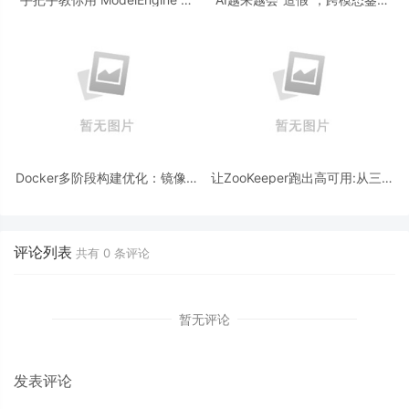
造“赛博占卜师”：AI 塔罗智能体
为什么正在成为AI时代的新基
(Agent) 开发实战
建？
Docker多阶段构建优化：镜像体
让ZooKeeper跑出高可用:从三节
积从1.2G到80M的瘦身实战
点集群到公网连接测试
评论列表
共有
0
条评论
暂无评论
发表评论