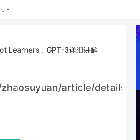
中心
Shot Learners，GPT-3详细讲解
t/zhaosuyuan/article/details/