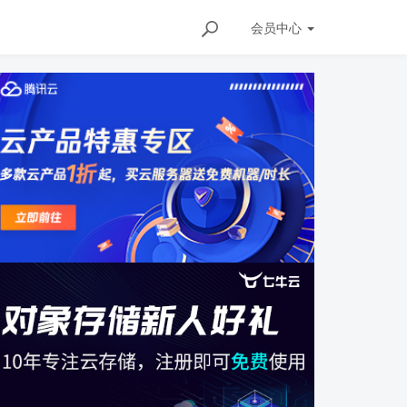
会员
中心
146257739