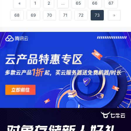
向上扩展&#xff0
«
1
2
...
65
66
67
68
69
70
71
72
73
»