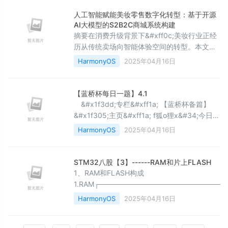
们会有多个可以改进的方向&#xff0c;特别是在
一个系统的多个维度都可以进行优化时
人工智能赋能美妆零售数字化转型：基于开源
&#xff0c;很难立即确定应该优先处理哪一部
AI大模型的S2B2C商城系统构建
分。昨天已经实现了一些基本的调试 UI 处理
摘要在消费升级背景下&#xff0c;美妆行业正经
&#xff0c;因此今天最合适的任务可能是进一
历从传统卖场向智能体验空间的转型。本文以
&#34;未来商店&#34;为研究对象&#xff0c;探
HarmonyOS
2025年04月16日
讨开源AI大模型与S2B2C商城系统的协同效应
&#xff0c;揭示人工智能技术如何重构&#34;人-
货-场&#34;关系。通过实证研究发现&#xff1a;
【蓝桥杯每日一题】4.1
集成LLaMA 2架构的智能BA系统可使客户服务
&#x1f3dd;️专栏&#xff1a; 【蓝桥杯备篇】
效率提升210%&#xff0c;搭载StyleGAN
&#x1f305;主页&#xff1a; f狐o狸x&#34;今日秃
头刷题&#xff0c;明日荣耀加冕&#xff01;&#34;
HarmonyOS
2025年04月16日
今天我们来练习二分算法 不熟悉二分
算法的朋友可以看&#xff1a;【C语言刷怪篇】
二分法_编程解决算术问题-CSDN博客一、牛
STM32八股【3】------RAM和片上FLASH
可乐和魔法封印 题目链接 牛可
1、RAM和FLASH构成
1.RAM┌─────────────────────────
│ 栈区 (Stack) │ ← 从RAM顶端向下扩展&#xff08;
HarmonyOS
2025年04月16日
存储局部变量、函数调用信息&#xff09; │---------
---------------│ │ 堆区 (Heap) │ ← 从.bss段底部