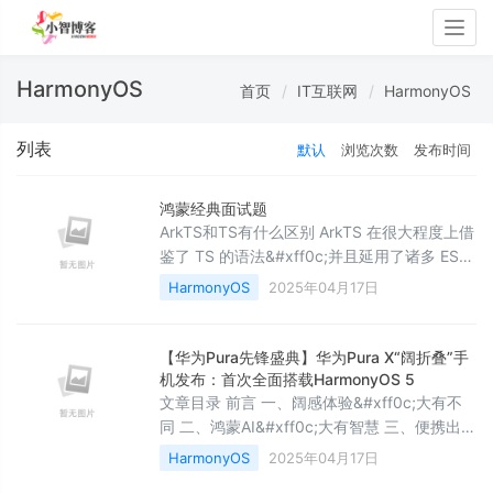
Togg
navig
HarmonyOS
首页
IT互联网
HarmonyOS
列表
默认
浏览次数
发布时间
鸿蒙经典面试题
ArkTS和TS有什么区别 ArkTS 在很大程度上借
鉴了 TS 的语法&#xff0c;并且延用了诸多 ES6
的方法和属性。像常用的
HarmonyOS
2025年04月17日
Object.keys&#xff0c;还有字符串以及数组相
关的方法等都有所延用。 然而&#xff0c;ArkTS
有着更为严苛的规范: a. 在动态类型方面
【华为Pura先锋盛典】华为Pura X“阔折叠”手
&#xff0c;它几乎进行了全面禁止。例如解构赋
机发布：首次全面搭载HarmonyOS 5
值在 ArkTS 中是被禁用的&#xff1b; b. 延
文章目录 前言 一、阔感体验&#xff0c;大有不
同 二、鸿蒙AI&#xff0c;大有智慧 三、便携出行
&#xff0c;大有不同 四、首款全面搭载
HarmonyOS
2025年04月17日
HarmonyOS 5 的手机 五、卓越性能&#xff0c;