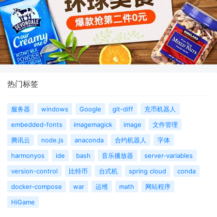
热门标签
服务器
windows
Google
git-diff
充币机器人
embedded-fonts
imagemagick
image
文件管理
腾讯云
node.js
anaconda
合约机器人
字体
harmonyos
ide
bash
音乐播放器
server-variables
version-control
比特币
台式机
spring cloud
conda
docker-compose
war
运维
math
网站程序
HiGame