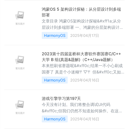
可靠安心 六、红枫影像&#xff0c;大放光彩 预
热&#xff1a;鸿蒙电脑 HarmonyOS 5 升级计划
鸿蒙OS 5 架构设计探秘：从分层设计到多端
小结 前言2025年3月13日&#xff0c;华为终端
部署
文章目录 鸿蒙OS架构设计探秘&#xff1a;从分
层设计到多端部署 一、鸿蒙的分层架构设计
二、模块化设计的精髓 三、智慧分发设计
HarmonyOS
2025年04月17日
&#xff1a;资源的动态调度 四、一次开发
&#xff0c;多端部署的实践 总结与思考 鸿蒙OS
架构设计探秘&#xff1a;从分层设计到多端部署
2023第十四届蓝桥杯大赛软件赛国赛C/C++
最近两年来&#xff0c;我一直在跟进鸿蒙系统的
大学 B 组(真题&题解)（C++/Java题解）
发展&#xff0c;从EMUI到HarmonyO
本来想刷省赛题呢&#xff0c;结果一不小心刷成
国赛了 真是个小迷糊〒▽〒 但&#xff0c;又如
何( •̀ ω •́ )✧ 记录刷题的过程、感悟、题解。
HarmonyOS
2025年04月16日
希望能帮到&#xff0c;那些与我一同前行的
&#xff0c;来自远方的朋友&#x1f609;注
&#xff1a;感谢&#64;Witton的提示&#xff0c;题
游戏引擎学习第197天
目部分已完成修改( •̀ ω •́ )y大纲&#xff1a;一、
今天没有计划。我们将整合调试UI代码
子2023-&#xf
&#xff0c;但我们仍然不知道如何操作。在这里
我们实时编写完整的游戏。今天的具体计划还
HarmonyOS
2025年04月16日
不确定&#xff0c;通常在开发过程中&#xff0c;我