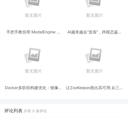
手把手教你用 ModelEngine 打
AI越来越会“造假“，跨模态鉴伪
造“赛博占卜师”：AI 塔罗智能体
为什么正在成为AI时代的新基
(Agent) 开发实战
建？
Docker多阶段构建优化：镜像体
让ZooKeeper跑出高可用:从三节
积从1.2G到80M的瘦身实战
点集群到公网连接测试
评论列表
共有
0
条评论