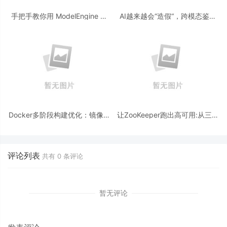
手把手教你用 ModelEngine 打
AI越来越会“造假“，跨模态鉴伪
造“赛博占卜师”：AI 塔罗智能体
为什么正在成为AI时代的新基
(Agent) 开发实战
建？
Docker多阶段构建优化：镜像体
让ZooKeeper跑出高可用:从三节
积从1.2G到80M的瘦身实战
点集群到公网连接测试
评论列表
共有
0
条评论
暂无评论