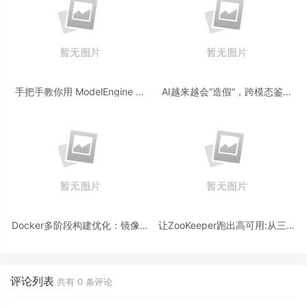
手把手教你用 ModelEngine 打
AI越来越会“造假“，跨模态鉴伪
造“赛博占卜师”：AI 塔罗智能体
为什么正在成为AI时代的新基
(Agent) 开发实战
建？
Docker多阶段构建优化：镜像体
让ZooKeeper跑出高可用:从三节
积从1.2G到80M的瘦身实战
点集群到公网连接测试
评论列表
共有
0
条评论