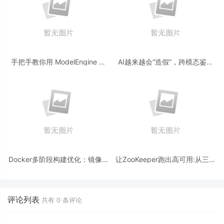
手把手教你用 ModelEngine 打
AI越来越会“造假“，跨模态鉴伪
造“赛博占卜师”：AI 塔罗智能体
为什么正在成为AI时代的新基
(Agent) 开发实战
建？
Docker多阶段构建优化：镜像体
让ZooKeeper跑出高可用:从三节
积从1.2G到80M的瘦身实战
点集群到公网连接测试
评论列表
共有
0
条评论