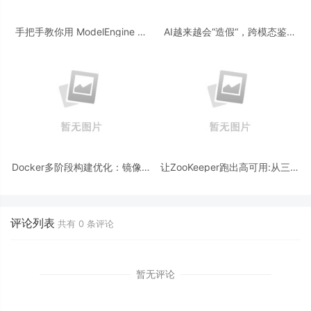
手把手教你用 ModelEngine 打
AI越来越会“造假“，跨模态鉴伪
造“赛博占卜师”：AI 塔罗智能体
为什么正在成为AI时代的新基
(Agent) 开发实战
建？
Docker多阶段构建优化：镜像体
让ZooKeeper跑出高可用:从三节
积从1.2G到80M的瘦身实战
点集群到公网连接测试
评论列表
共有
0
条评论
暂无评论